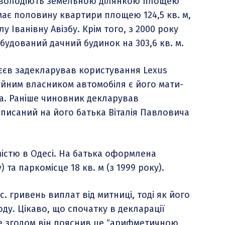
а володіють земельною ділянкою площею
 має половину квартири площею 124,5 кв. м,
 Іванівну Авізбу. Крім того, з 2000 року
обудований дачний будинок на 303,6 кв. м.
сєєв задекларував користування Lexus
іційним власником автомобіля є його мати-
а. Раніше чиновник декларував
записаний на його батька Віталія Павловича
істю в Одесі. На батька оформлена
 та паркомісце 18 кв. м (з 1999 року).
с. гривень виплат від митниці, тоді як його
ду. Цікаво, що спочатку в декларації
те згодом він пояснив це “арифметичною