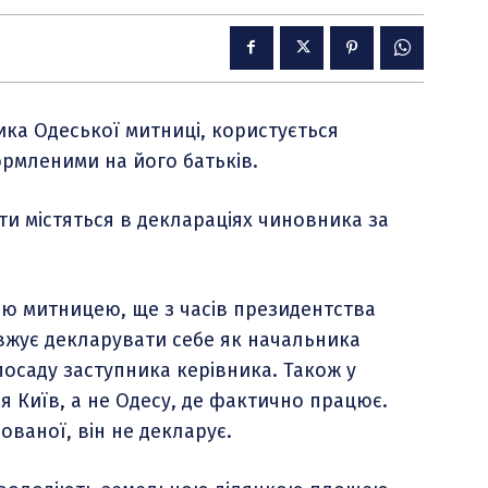
ка Одеської митниці, користується
рмленими на його батьків.
кти містяться в деклараціях чиновника за
ю митницею, ще з часів президентства
вжує декларувати себе як начальника
посаду заступника керівника. Також у
я Київ, а не Одесу, де фактично працює.
ованої, він не декларує.