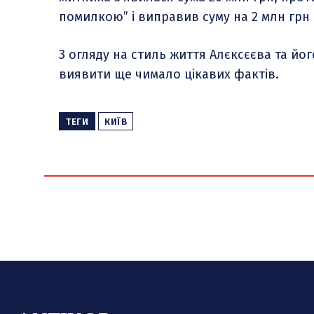
помилкою” і виправив суму на 2 млн грн 
З огляду на стиль життя Алєксєєва та йо
виявити ще чимало цікавих фактів.
ТЕГИ
КИЇВ