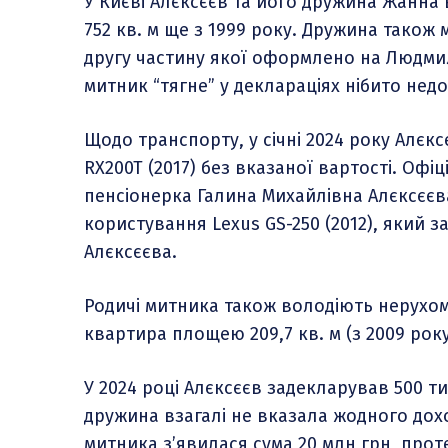
У Києві Алєксєєв та його дружина Жанн
752 кв. м ще з 1999 року. Дружина також
другу частину якої оформлено на Людмилу
митник “тягне” у деклараціях нібито нед
Щодо транспорту, у січні 2024 року Алєк
RX200T (2017) без вказаної вартості. Оф
пенсіонерка Галина Михайлівна Алєксєєв
користування Lexus GS-250 (2012), який 
Алєксєєва.
Родичі митника також володіють нерухом
квартира площею 209,7 кв. м (з 2009 року)
У 2024 році Алєксєєв задекларував 500 ти
дружина взагалі не вказала жодного дохо
митника з’явилася сума 20 млн грн, про