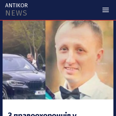
ANTIKOR
NEWS
З правоохоронців у