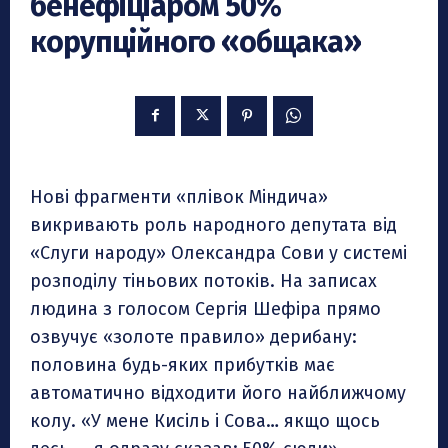
бенефіціаром 50%
корупційного «общака»
Нові фрагменти «плівок Міндича»
викривають роль народного депутата від
«Слуги народу» Олександра Сови у системі
розподілу тіньових потоків. На записах
людина з голосом Сергія Шефіра прямо
озвучує «золоте правило» дерибану:
половина будь-яких прибутків має
автоматично відходити його найближчому
колу. «У мене Кисіль і Сова… якщо щось