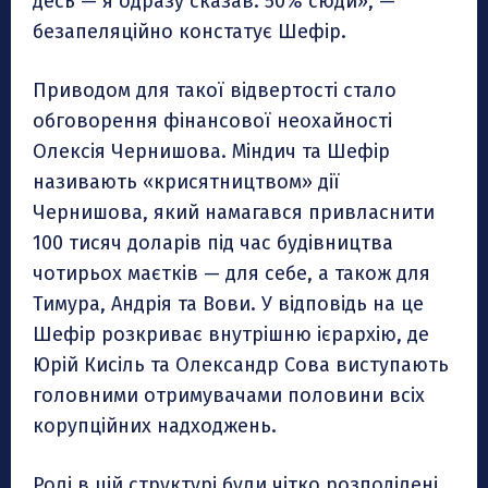
десь — я одразу сказав: 50% сюди», —
безапеляційно констатує Шефір.
Приводом для такої відвертості стало
обговорення фінансової неохайності
Олексія Чернишова. Міндич та Шефір
називають «крисятництвом» дії
Чернишова, який намагався привласнити
100 тисяч доларів під час будівництва
чотирьох маєтків — для себе, а також для
Тимура, Андрія та Вови. У відповідь на це
Шефір розкриває внутрішню ієрархію, де
Юрій Кисіль та Олександр Сова виступають
головними отримувачами половини всіх
корупційних надходжень.
Ролі в цій структурі були чітко розподілені.