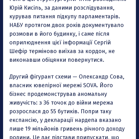
Юрій Кисіль, за даними розслідування,
курував питання підкупу парламентарів.
НАБУ протягом двох років документувало
розмови в його будинку, і саме після
оприлюднення цієї інформації Сергій
Шефір терміново виїхав за кордон, не
виконавши обіцянки повернутися.
Другий фігурант схеми — Олександр Сова,
власник ювелірної мережі SOVA. Його
бізнес продемонстрував аномальну
живучість: з 36 точок до війни мережа
розрослася до 55 бутиків. Попри таку
експансію, у декларації нардепа вказано
лише 19 мільйонів гривень річного доходу
родини. Це дає підстави припускати, що