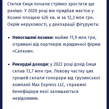
Статки Ємця почали стрімко зростати ще
раніше. У 2020 році він придбав маєток у
Козині площею 426 кв. м за 12,3 млн грн.
Окрім нерухомості, у декларації фігурують:
Непогашені позики:
майже 11,9 млн грн,
отримані від партнерів юридичної фірми
«Салком».
Рекордні доходи:
у 2022 році дохід Ємця
склав 13,7 млн грн. Левову частку цих
грошей склали гонорари від грузинської
компанії Max Express LLC, справжні
бенефіціари якої залишаються
невідомими.