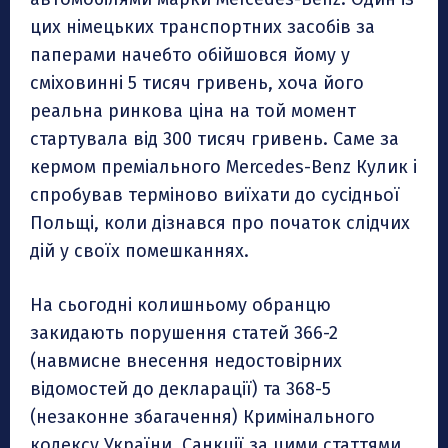
цих німецьких транспортних засобів за
паперами начебто обійшовся йому у
сміховинні 5 тисяч гривень, хоча його
реальна ринкова ціна на той момент
стартувала від 300 тисяч гривень. Саме за
кермом преміального Mercedes-Benz Кулик і
спробував терміново виїхати до сусідньої
Польщі, коли дізнався про початок слідчих
дій у своїх помешканнях.
На сьогодні колишньому обранцю
закидають порушення статей 366-2
(навмисне внесення недостовірних
відомостей до декларації) та 368-5
(незаконне збагачення) Кримінального
кодексу України. Санкції за цими статтями