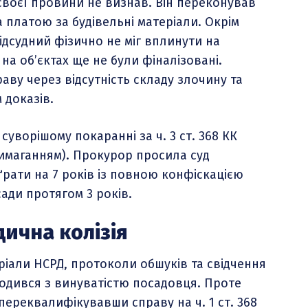
своєї провини не визнав. Він переконував
а платою за будівельні матеріали. Окрім
ідсудний фізично не міг вплинути на
на об’єктах ще не були фіналізовані.
ву через відсутність складу злочину та
 доказів.
ворішому покаранні за ч. 3 ст. 368 КК
вимаганням). Прокурор просила суд
рати на 7 років із повною конфіскацією
ади протягом 3 років.
ична колізія
ріали НСРД, протоколи обшуків та свідчення
годився з винуватістю посадовця. Проте
 переквалифікувавши справу на ч. 1 ст. 368