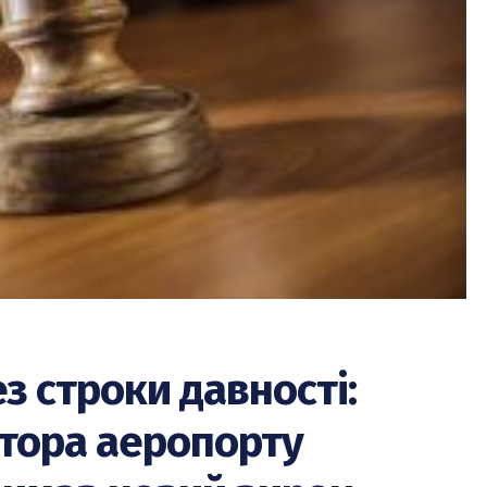
з строки давності:
тора аеропорту