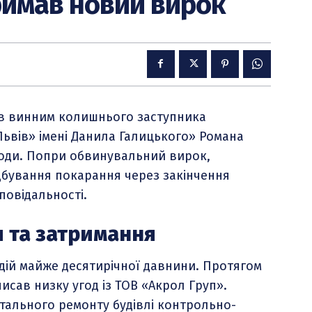
римав новий вирок
ав винним колишнього заступника
ьвів» імені Данила Галицького» Романа
годи. Попри обвинувальний вирок,
дбування покарання через закінчення
повідальності.
и та затримання
дій майже десятирічної давнини. Протягом
исав низку угод із ТОВ «Акрол Груп».
тального ремонту будівлі контрольно-