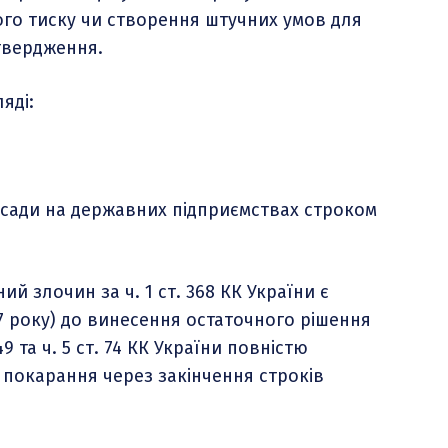
ого тиску чи створення штучних умов для
твердження.
яді:
осади на державних підприємствах строком
й злочин за ч. 1 ст. 368 КК України є
17 року) до винесення остаточного рішення
49 та ч. 5 ст. 74 КК України повністю
 покарання через закінчення строків