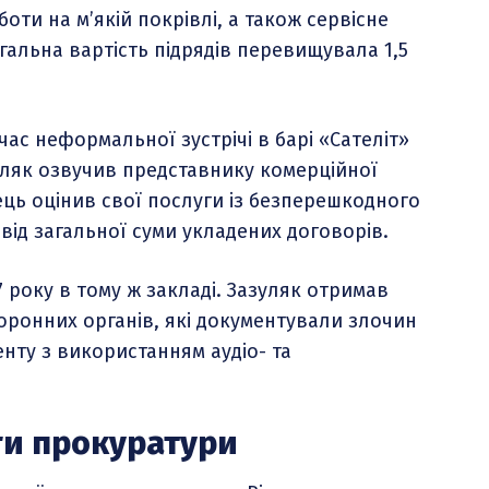
оти на м’якій покрівлі, а також сервісне
гальна вартість підрядів перевищувала 1,5
д час неформальної зустрічі в барі «Сателіт»
зуляк озвучив представнику комерційної
ець оцінив свої послуги із безперешкодного
 від загальної суми укладених договорів.
7 року в тому ж закладі. Зазуляк отримав
хоронних органів, які документували злочин
нту з використанням аудіо- та
ги прокуратури