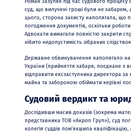
Роман Зазуляк під час судового процесу 
суд, що вилучені гроші були не хабарем, 
цього, сторона захисту наполягала, що п
погодження документів, оскільки роботи 
Адвокати вимагали повністю закрити спра
нібито недопустимість зібраних слідством
Державне обвинувачення наполягало на су
України (прийняття хабаря, поєднане з 
відправити ексзаступника директора за ґ
майна та забороною обіймати керівні пос
Судовий вердикт та юрид
Дослідивши масив доказів (зокрема мате
представника ТОВ «Акрол Груп»), суд по
колегія суддів пом’якшила кваліфікацію,