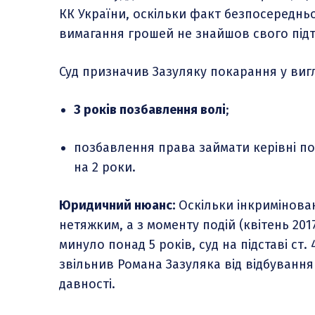
КК України, оскільки факт безпосереднь
вимагання грошей не знайшов свого під
Суд призначив Зазуляку покарання у вигл
3 років позбавлення волі
;
позбавлення права займати керівні п
на 2 роки.
Юридичний нюанс:
Оскільки інкриміновани
нетяжким, а з моменту подій (квітень 20
минуло понад 5 років, суд на підставі ст. 
звільнив Романа Зазуляка від відбування
давності.