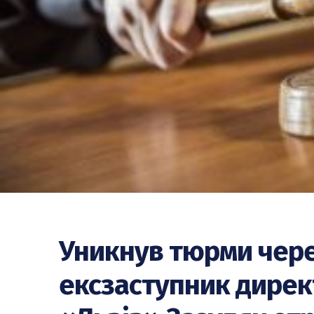
Уникнув тюрми чере
ексзаступник дирек