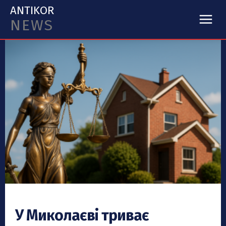
ANTIKOR
NEWS
У Миколаєві триває