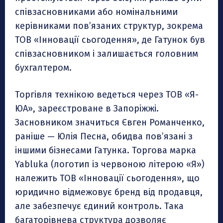
співзасновниками або номінальними
керівниками пов’язаних структур, зокрема
ТОВ «Інновації сьогодення», де Гатунок був
співзасновником і залишається головним
бухгалтером.
Торгівля технікою ведеться через ТОВ «Я-
ЮА», зареєстроване в Запоріжжі.
Засновником значиться Євген Романченко,
раніше — Юлія Песна, обидва пов’язані з
іншими бізнесами Гатунка. Торгова марка
Yabluka (логотип із червоною літерою «Я»)
належить ТОВ «Інновації сьогодення», що
юридично відмежовує бренд від продавця,
але забезпечує єдиний контроль. Така
багаторівнева структура дозволяє