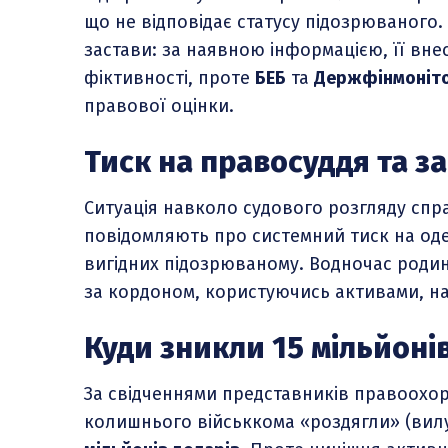
що не відповідає статусу підозрюваного
застави: за наявною інформацією, її вне
фіктивності, проте
БЕБ
та
Держфінмоніт
правової оцінки.
Тиск на правосуддя та з
Ситуація навколо судового розгляду сп
повідомляють про системний тиск на оде
вигідних підозрюваному. Водночас роди
за кордоном, користуючись активами, на
Куди зникли 15 мільйоні
За свідченнями представників правоохоро
колишнього військкома «роздягли» (вил