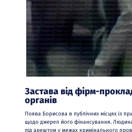
Застава від фірм-проклад
органів
Поява Борисова в публічних місцях із п
щодо джерел його фінансування. Людина,
під арештом у межах кримінального пров