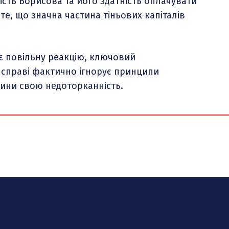
ість Борисова та його здатність оплачувати
те, що значна частина тіньових капіталів
 повільну реакцію, ключовий
 справі фактично ігнорує принципи
ини свою недоторканність.