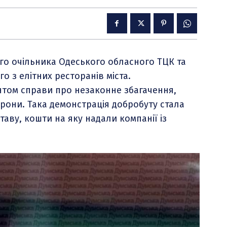
го очільника Одеського обласного ТЦК та
го з елітних ресторанів міста.
нтом справи про незаконне збагачення,
рони. Така демонстрація добробуту стала
аву, кошти на яку надали компанії із