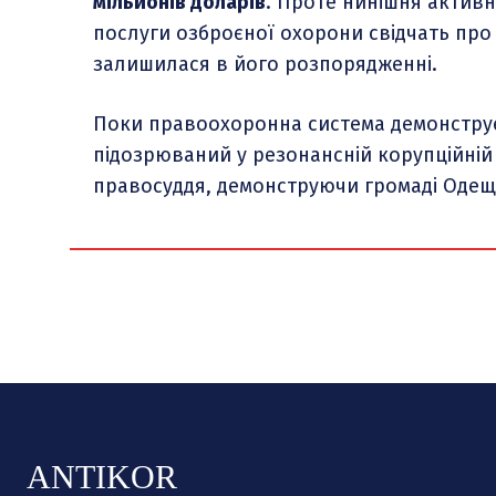
мільйонів доларів
. Проте нинішня активн
послуги озброєної охорони свідчать про 
залишилася в його розпорядженні.
Поки правоохоронна система демонструє
підозрюваний у резонансній корупційній
правосуддя, демонструючи громаді Одещ
ANTIKOR