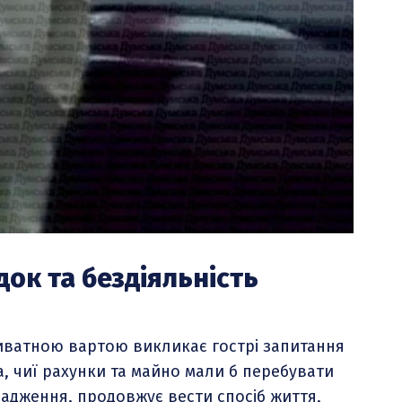
ок та бездіяльність
риватною вартою викликає гострі запитання
 чиї рахунки та майно мали б перебувати
адження, продовжує вести спосіб життя,