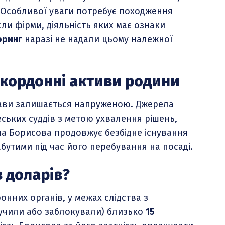
. Особливої уваги потребує походження
сли фірми, діяльність яких має ознаки
оринг
наразі не надали цьому належної
акордонні активи родини
рави залишається напруженою. Джерела
ських суддів з метою ухвалення рішень,
на Борисова продовжує безбідне існування
бутими під час його перебування на посаді.
в доларів?
нних органів, у межах слідства з
учили або заблокували) близько
15