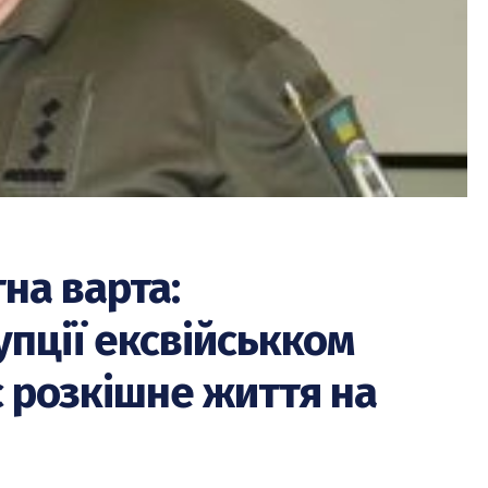
на варта:
пції ексвійськком
 розкішне життя на