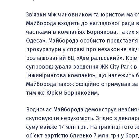
Зв’язки між чиновником та юристом маю
Майборода входить до наглядової ради 
частками в компаніях Борнякова, таких я
Одеса». Майборода особисто представляв
прокуратури у справі про незаконне відч
розташований БЦ «Адміральський». Крім 
супроводжувала зведення ЖК City Park в
Інжинірингова компанія», що належить б
Майборода також офіційно отримував зар
тим же Юрієм Борняковим.
Водночас Майборода демонструє неабияк
скуповуючи нерухомість. Згідно з деклара
суму майже 17 млн грн. Наприкінці того ж
об’єкт вартістю близько 7 млн грн у борг