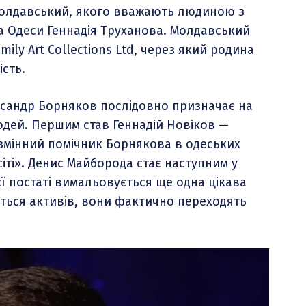
Молдавський, якого вважають людиною з
а Одеси Геннадія Труханова. Молдавський
ly Art Collections Ltd, через який родина
сть.
ександр Борняков послідовно призначає на
дей. Першим став Геннадій Новіков —
змінний помічник Борнякова в одеських
сіті». Денис Майборода стає наступним у
ї постаті вимальовується ще одна цікава
ається активів, вони фактично переходять