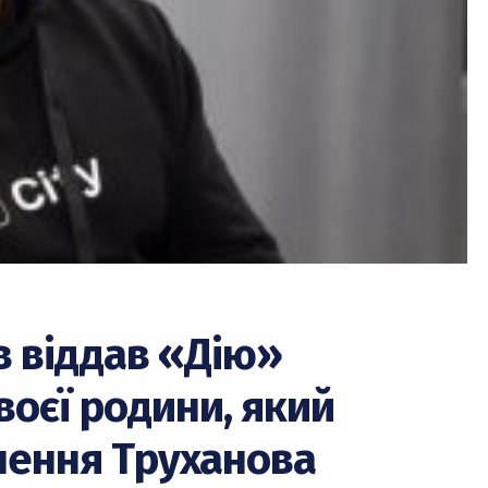
 віддав «Дію»
воєї родини, який
чення Труханова