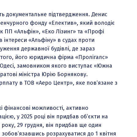
ть документальне підтвердження. Денис
венчурного фонду «Електив», який володіє
к ПП «Альфін», «Еко Лізинг» та «Профі
 інтереси «Альфіну» в судах проти
уження державної будівлі, де зараз
того, його юридична фірма «Пролігалс»
 Одесі, замовником якого виступає «Южна
ратові міністра Юрію Борнякову.
плату в ТОВ «Аеро Центр», яке пов’язане з
і фінансові можливості, активно
цією, у 2025 році він придбав об’єкти на
 року, 29 грудня, він придбав ще один
, зобов’язавшись розрахуватися до 1 квітня