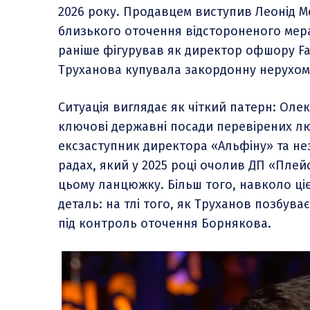
2026 року. Продавцем виступив Леонід 
близького оточення відстороненого мер
раніше фігурував як директор офшору Fami
Труханова купувала закордонну нерухомі
Ситуація виглядає як чіткий патерн: Ол
ключові державні посади перевірених лю
ексзаступник директора «Альфіну» та не
радах, який у 2025 році очолив ДП «Плей
цьому ланцюжку. Більш того, навколо ціє
деталь: на тлі того, як Труханов позбув
під контроль оточення Борнякова.