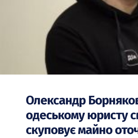
Олександр Борняков
одеському юристу с
скуповує майно ото