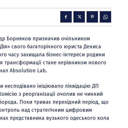
ндр Борняков призначив очільником
Дія» свого багаторічного юриста Дениса
го часу захищала бізнес-інтереси родини
ня трансформації стане керівником нового
ал Absolution Lab.
и несподівано ініціювало ліквідацію ДП
Комісію з реорганізації очолив не чинний
борода. Поки триває перехідний період, що
контроль над стратегічним цифровим
ках представника вузького одеського кола