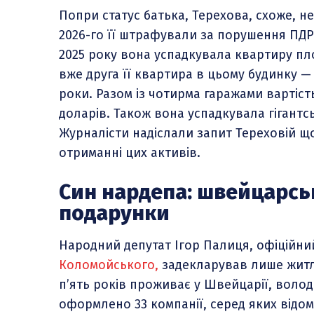
Попри статус батька, Терехова, схоже, не
2026-го її штрафували за порушення ПДР,
2025 року вона успадкувала квартиру пло
вже друга її квартира в цьому будинку — 
роки. Разом із чотирма гаражами вартість 
доларів. Також вона успадкувала гігантсь
Журналісти надіслали запит Тереховій щ
отриманні цих активів.
Син нардепа: швейцарськ
подарунки
Народний депутат Ігор Палиця, офіційни
Коломойського,
задекларував лише житло
п’ять років проживає у Швейцарії, волод
оформлено 33 компанії, серед яких відомі