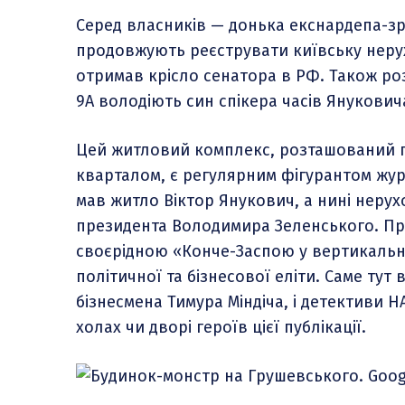
Серед власників — донька екснардепа-зр
продовжують реєструвати київську нерухо
отримав крісло сенатора в РФ. Також р
9А володіють син спікера часів Янукович
Цей житловий комплекс, розташований п
кварталом, є регулярним фігурантом журн
мав житло Віктор Янукович, а нині неру
президента Володимира Зеленського. Пр
своєрідною «Конче-Заспою у вертикальн
політичної та бізнесової еліти. Саме ту
бізнесмена Тимура Міндіча, і детективи Н
холах чи дворі героїв цієї публікації.