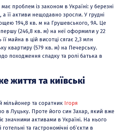
 має проблем із законом в Україні: у березні
 а її активи нещодавно зросли. У грудні
щею 194,8 кв. м на Грушевського, 9А. Це
першу (246,8 кв. м) на неї оформили у 22
її майна в цій висотці сягає 2,3 млн
ку квартиру (579 кв. м) на Печерську.
одо походження спадку та ролі батька в
е життя та київські
й мільйонер та соратник
Ігоря
 в Луцьку. Проте його син Захар, який вже
іє значними активами в Україні. На нього
 готельні та гастрономічні об’єкти в