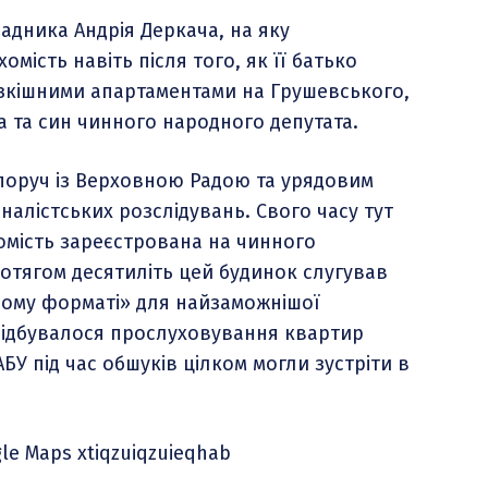
адника Андрія Деркача, на яку
мість навіть після того, як її батько
озкішними апартаментами на Грушевського,
а та син чинного народного депутата.
оруч із Верховною Радою та урядовим
алістських розслідувань. Свого часу тут
хомість зареєстрована на чинного
отягом десятиліть цей будинок слугував
ому форматі» для найзаможнішої
т відбувалося прослуховування квартир
АБУ під час обшуків цілком могли зустріти в