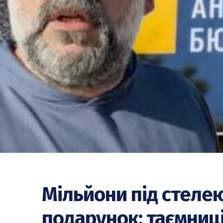
Мільйони під стелею
подарунок: таємниц