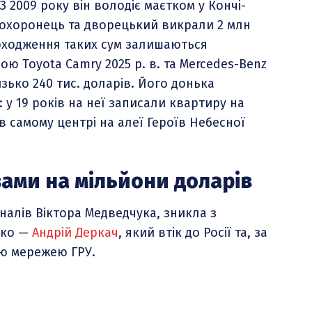
 2009 року він володіє маєтком у Кончі-
ми, охоронець та дворецький викрали 2 млн
походження таких сум залишаються
ою Toyota Camry 2025 р. в. та Mercedes-Benz
изько 240 тис. доларів. Його донька
 у 19 років на неї записали квартиру на
в самому центрі на алеї Героїв Небесної
ами на мільйони доларів
налів Віктора Медведчука, зникла з
тько —
Андрій Деркач
, який втік до Росії та, за
ою мережею ГРУ.