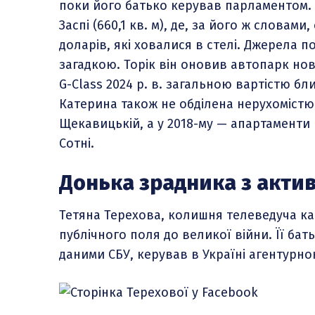
поки його батько керував парламентом. З
Заспі (660,1 кв. м), де, за його ж слова
доларів, які ховалися в стелі. Джерела 
загадкою. Торік він оновив автопарк нов
G-Class 2024 р. в. загальною вартістю бл
Катерина також не обділена нерухомістю:
Щекавицькій, а у 2018-му — апартаменти 
Сотні.
Донька зрадника з актив
Тетяна Терехова, колишня телеведуча ка
публічного поля до великої війни. Її ба
даними СБУ, керував в Україні агентурн