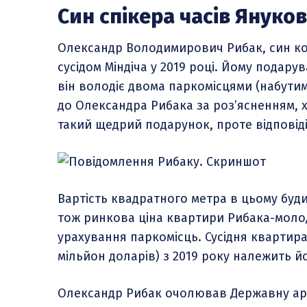
Син спікера часів Януко
Олександр Володимирович Рибак, син ко
сусідом Міндіча у 2019 році. Йому подару
він володіє двома паркомісцями (набутими
до Олександра Рибака за роз’ясненням,
такий щедрий подарунок, проте відповіді
Вартість квадратного метра в цьому будин
тож ринкова ціна квартири Рибака-молод
урахування паркомісць. Сусідня квартира
мільйон доларів) з 2019 року належить й
Олександр Рибак очолював Державну архі