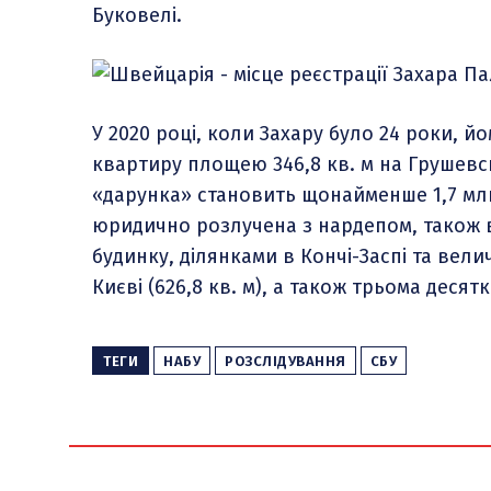
Буковелі.
У 2020 році, коли Захару було 24 роки, й
квартиру площею 346,8 кв. м на Грушевсь
«дарунка» становить щонайменше 1,7 млн
юридично розлучена з нардепом, також 
будинку, ділянками в Кончі-Заспі та вели
Києві (626,8 кв. м), а також трьома десят
ТЕГИ
НАБУ
РОЗСЛІДУВАННЯ
СБУ