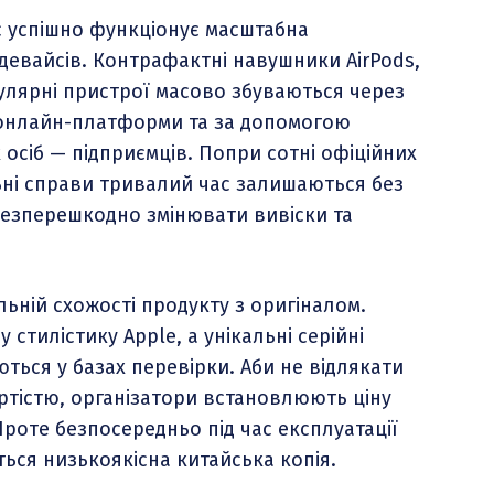
с успішно функціонує масштабна
 девайсів. Контрафактні навушники AirPods,
пулярні пристрої масово збуваються через
і онлайн-платформи та за допомогою
осіб — підприємців. Попри сотні офіційних
ьні справи тривалий час залишаються без
безперешкодно змінювати вивіски та
ьній схожості продукту з оригіналом.
стилістику Apple, а унікальні серійні
ться у базах перевірки. Аби не відлякати
ртістю, організатори встановлюють ціну
роте безпосередньо під час експлуатації
ься низькоякісна китайська копія.