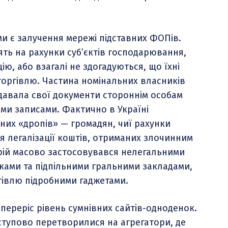
и є залучення мережі підставних ФОПів.
дять на рахунки суб’єктів господарювання,
ю, або взагалі не здогадуються, що їхні
-торгівлю. Частина номінальних власників
едавала свої документи стороннім особам
ми записами. Фактично в Україні
их «дропів» — громадян, чиї рахунки
я легалізації коштів, отриманих злочинним
рій масово застосовувався нелегальними
ками та підпільними гральними закладами,
гівлю підробними гаджетами.
ереріс рівень сумнівних сайтів-одноденок.
ступово перетворилися на агрегатори, де