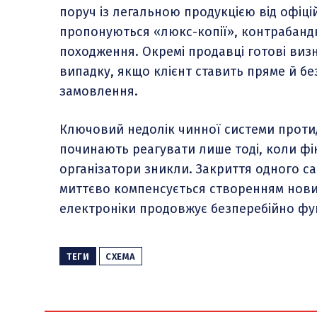
поруч із легальною продукцією від офіці
пропонуються «люкс-копії», контрабанд
походження. Окремі продавці готові виз
випадку, якщо клієнт ставить пряме й б
замовлення.
Ключовий недолік чинної системи протид
починають реагувати лише тоді, коли фі
організатори зникли. Закриття одного 
миттєво компенсується створенням нових
електроніки продовжує безперебійно фу
ТЕГИ
СХЕМА