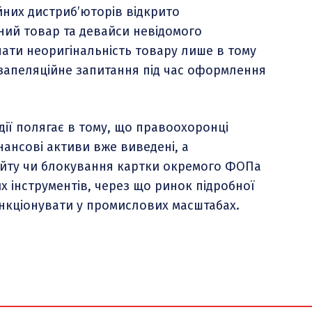
йних дистриб’юторів відкрито
ний товар та девайси невідомого
нати неоригінальність товару лише в тому
езапеляційне запитання під час оформлення
ії полягає в тому, що правоохоронці
нансові активи вже виведені, а
сайту чи блокування картки окремого ФОПа
 інструментів, через що ринок підробної
нкціонувати у промислових масштабах.