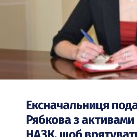
Ексначальниця под
Рябкова з активами 
НАЗК, щоб врятувати