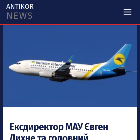
ANTIKOR
NEWS
Ексдиректор МАУ Євген
Дихне та головний