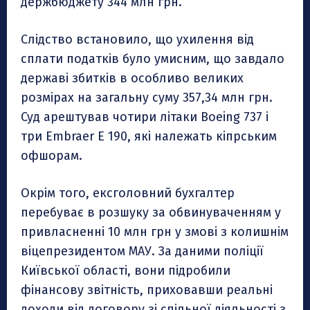
держбюджету 344 млн грн.
Слідство встановило, що ухилення від
сплати податків було умисним, що завдало
державі збитків в особливо великих
розмірах на загальну суму 357,34 млн грн.
Суд арештував чотири літаки Boeing 737 і
три Embraer E 190, які належать кіпрським
офшорам.
Окрім того, ексголовний бухгалтер
перебуває в розшуку за обвинуваченням у
привласненні 10 млн грн у змові з колишнім
віцепрезидентом МАУ. За даними поліції
Київської області, вони підробили
фінансову звітність, приховавши реальні
доходи від договору зі спільної діяльності з