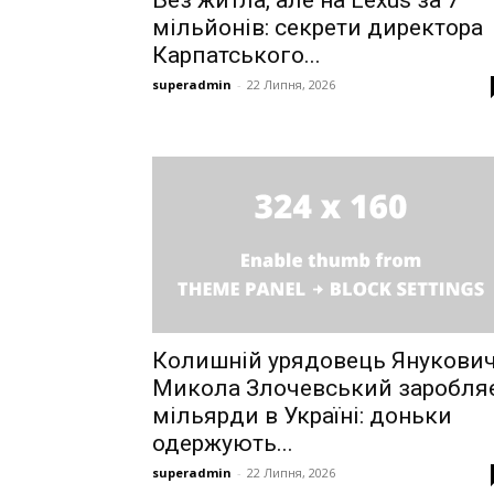
Без житла, але на Lexus за 7
мільйонів: секрети директора
Карпатського...
superadmin
-
22 Липня, 2026
Колишній урядовець Янукови
Микола Злочевський заробля
мільярди в Україні: доньки
одержують...
superadmin
-
22 Липня, 2026