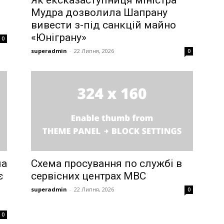
Як ексказаступниця міністра
Мудра дозволила Шапрану
вивести з-під санкцій майно
«Юніграну»
0
superadmin
-
22 Липня, 2026
0
ча
Схема просування по службі в
є
сервісних центрах МВС
superadmin
-
22 Липня, 2026
0
0