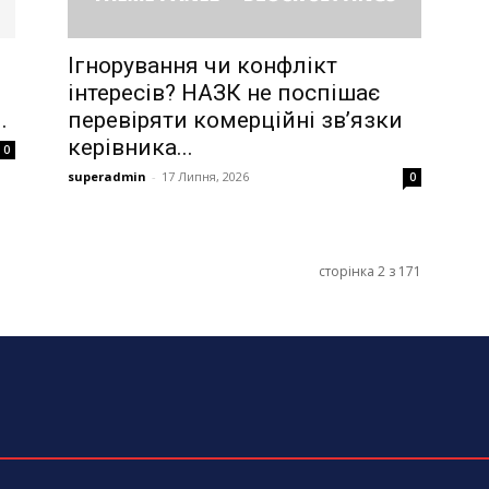
Ігнорування чи конфлікт
інтересів? НАЗК не поспішає
.
перевіряти комерційні зв’язки
керівника...
0
superadmin
-
17 Липня, 2026
0
сторінка 2 з 171