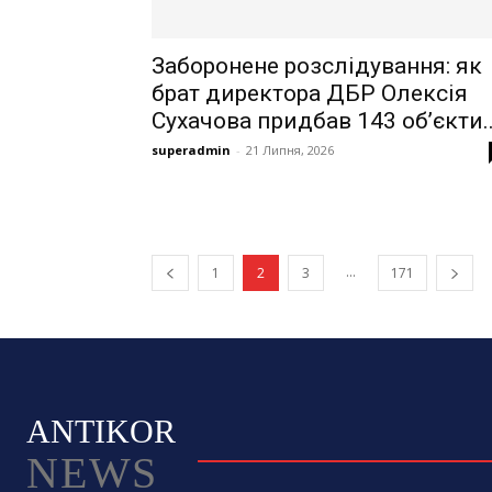
Заборонене розслідування: як
брат директора ДБР Олексія
Сухачова придбав 143 об’єкти..
superadmin
-
21 Липня, 2026
...
1
2
3
171
ANTIKOR
NEWS