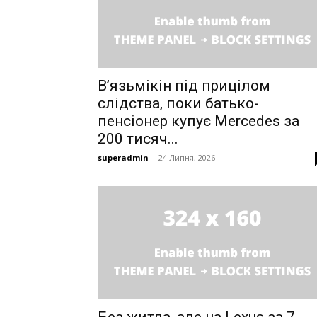
В’язьмікін під прицілом
слідства, поки батько-
пенсіонер купує Mercedes за
200 тисяч...
superadmin
-
24 Липня, 2026