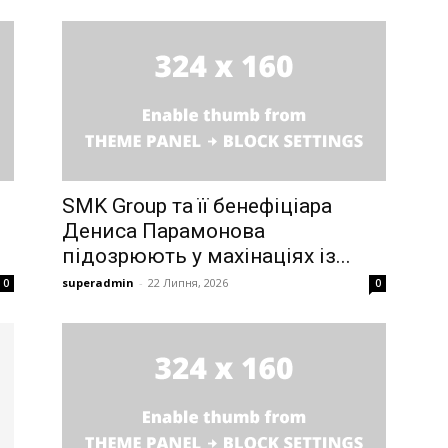
SMK Group та її бенефіціара
Дениса Парамонова
підозрюють у махінаціях із...
superadmin
-
22 Липня, 2026
0
0