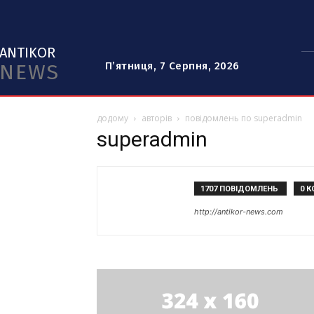
ANTIKOR
NEWS
П’ятниця, 7 Серпня, 2026
додому
авторів
повідомлень по superadmin
superadmin
1707 ПОВІДОМЛЕНЬ
0 К
http://antikor-news.com