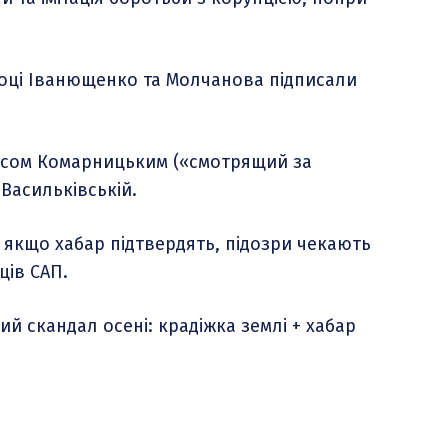
 році Іванющенко та Молчанова підписали
исом Комарницьким («смотрящий за
Васильківській.
якщо хабар підтвердять, підозри чекають
ців САП.
й скандал осені: крадіжка землі + хабар