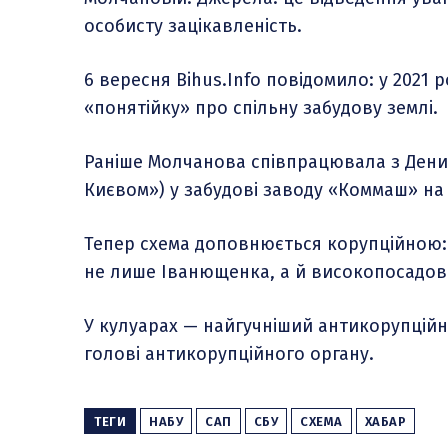
особисту зацікавленість.
6 вересня Bihus.Info повідомило: у 2021
«понятійку» про спільну забудову землі.
Раніше Молчанова співпрацювала з Ден
Києвом») у забудові заводу «Коммаш» на 
Тепер схема доповнюється корупційною: 
не лише Іванющенка, а й високопосадов
У кулуарах — найгучніший антикорупційни
голові антикорупційного органу.
ТЕГИ
НАБУ
САП
СБУ
СХЕМА
ХАБАР