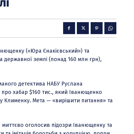
лі
ванющенку («Юра Єнакієвський») та
а державної землі (понад 160 млн грн),
маного детектива НАБУ Руслана
 про хабар $160 тис., який Іванющенко
у Клименку. Мета — «вирішити питання» та
ін миттєво оголосив підозри Іванющенку та
и та імітація боротьби з корупцією, попри