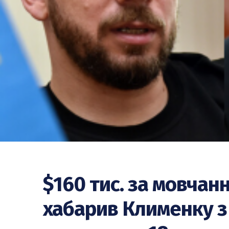
$160 тис. за мовчан
хабарив Клименку з