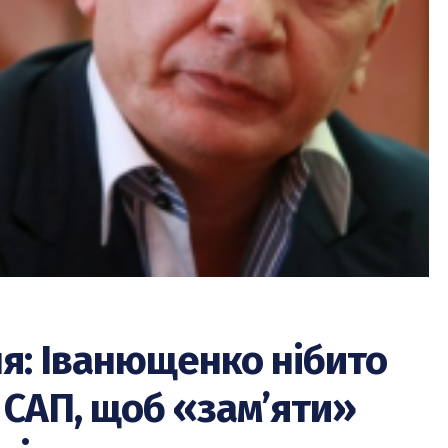
ня: Іванющенко нібито
 САП, щоб «зам’яти»