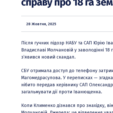
справу про 18 га зем
28 Жовтня, 2025
Після гучних підозр НАБУ та САП Юрію І
Владиславі Молчановій у заволодінні 18 г
з’явився новий скандал.
СБУ отримала доступ до телефону затри
Магомедрасулова. У переписках — згадка
нібито передав керівнику САП Олександр
загальмувати дії проти Іванющенка.
Коли Клименко дізнався про знахідку, в
Молчановій. Джерела: це відведення уваг