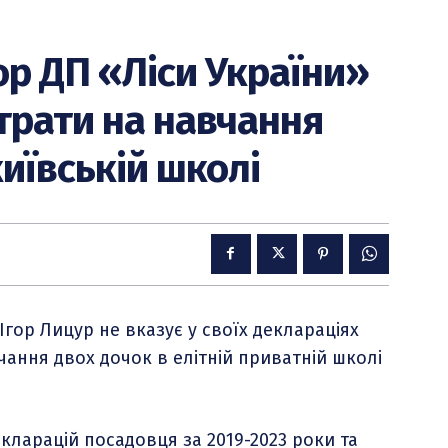
р ДП «Ліси України»
трати на навчання
київській школі
гор Лицур не вказує у своїх деклараціях
чання двох дочок в елітній приватній школі
екларацій посадовця за 2019-2023 роки та