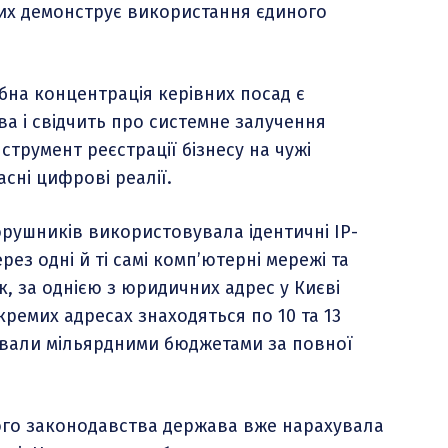
них демонструє використання єдиного
бна концентрація керівних посад є
а і свідчить про системне залучення
струмент реєстрації бізнесу на чужі
сні цифрові реалії.
орушників використовувала ідентичні IP-
рез одні й ті самі комп’ютерні мережі та
, за однією з юридичних адрес у Києві
кремих адресах знаходяться по 10 та 13
рували мільярдними бюджетами за повної
го законодавства держава вже нарахувала