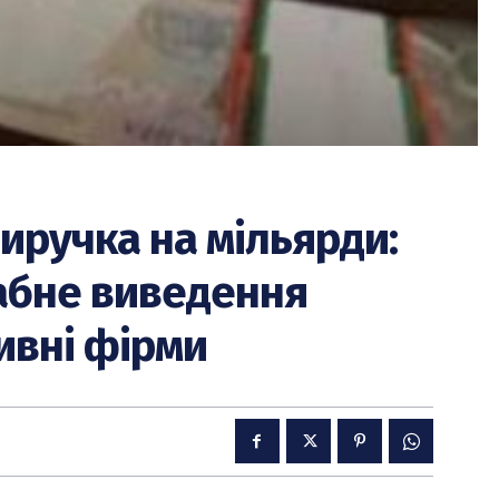
иручка на мільярди:
абне виведення
ивні фірми