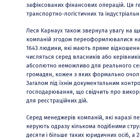
зафіксованих фінансових операцій. Ця ге
транспортно-логістичних та індустріальн
Леся Карнаух також звернула увагу на щ
компаній згодом переоформлювалися на о
1643 людини, які мають пряме відношенн
числяться серед власників або керівникі
абсолютно неможливо для реального сек
громадян, кожен з яких формально очолю
Загалом під їхнім документальним контро
господарювання, що свідчить про викори
для реєстраційних дій.
Серед менеджерів компаній, які наразі 
керують одразу кількома подібними стру
десяти і більше таких юридичних осіб, а 