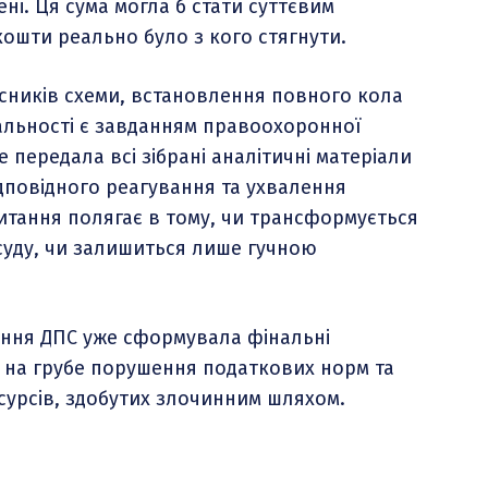
ні. Ця сума могла б стати суттєвим
ошти реально було з кого стягнути.
сників схеми, встановлення повного кола
дальності є завданням правоохоронної
передала всі зібрані аналітичні матеріали
дповідного реагування та ухвалення
итання полягає в тому, чи трансформується
 суду, чи залишиться лише гучною
ання ДПС уже сформувала фінальні
ь на грубе порушення податкових норм та
есурсів, здобутих злочинним шляхом.