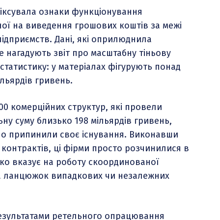
іксувала ознаки функціонування
ної на виведення грошових коштів за межі
ідприємств. Дані, які оприлюднила
е нагадують звіт про масштабну тіньову
статистику: у матеріалах фігурують понад
ільярдів гривень.
300 комерційних структур, які провели
ьну суму близько 198 мільярдів гривень,
чно припинили своє існування. Виконавши
 контрактів, ці фірми просто розчинилися в
тко вказує на роботу скоординованої
 на ланцюжок випадкових чи незалежних
результатами ретельного опрацювання