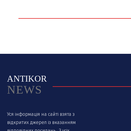
ANTIKOR
NEWS
Уся інформація на сайті взята з
відкритих джерел із вказанням
відповідних посилань.. З усіх