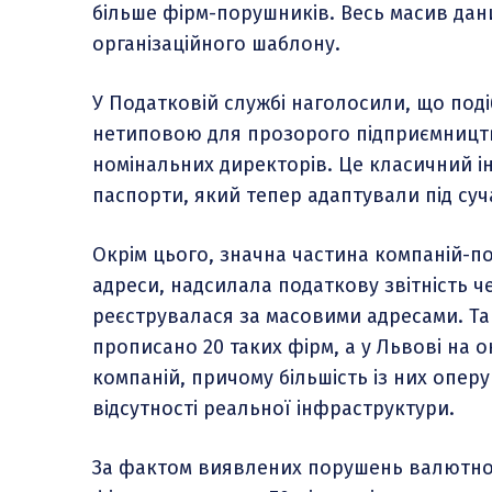
більше фірм-порушників. Весь масив да
організаційного шаблону.
У Податковій службі наголосили, що поді
нетиповою для прозорого підприємництв
номінальних директорів. Це класичний ін
паспорти, який тепер адаптували під суча
Окрім цього, значна частина компаній-п
адреси, надсилала податкову звітність че
реєструвалася за масовими адресами. Так
прописано 20 таких фірм, а у Львові на о
компаній, причому більшість із них опе
відсутності реальної інфраструктури.
За фактом виявлених порушень валютно