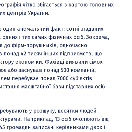
ографія чітко збігається з картою головних
их центрів України.
е один аномальний факт: сотні згаданих
дних і тих самих фізичних осіб. Зокрема,
я до фірм-порушників, одночасно
в понад 42 тисяч інших підприємств, що
тору економіки. Фахівці виявили сімох
є або заснував понад 500 компаній.
лем перебуває понад 7000 суб’єктів
стання масштабної бази підставних осіб
перебувають у розшуку, десятки людей
ктурами. Наприклад, 13 осіб очолюють від
245 громадян записані керівниками двох і