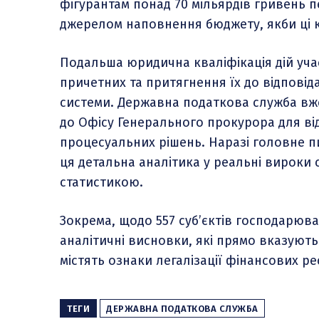
фігурантам понад 70 мільярдів гривень пе
джерелом наповнення бюджету, якби ці к
Подальша юридична кваліфікація дій уча
причетних та притягнення їх до відпові
системи. Державна податкова служба вже 
до Офісу Генерального прокурора для ві
процесуальних рішень. Наразі головне п
ця детальна аналітика у реальні вироки
статистикою.
Зокрема, щодо 557 суб’єктів господарюв
аналітичні висновки, які прямо вказуют
містять ознаки легалізації фінансових р
ТЕГИ
ДЕРЖАВНА ПОДАТКОВА СЛУЖБА