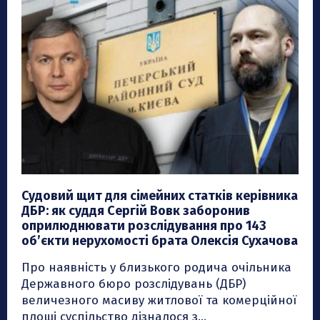
Судовий щит для сімейних статків керівника
ДБР: як суддя Сергій Вовк заборонив
оприлюднювати розслідування про 143
об’єкти нерухомості брата Олексія Сухачова
Про наявність у близького родича очільника
Державного бюро розслідувань (ДБР)
величезного масиву житлової та комерційної
площі суспільство дізналося з...