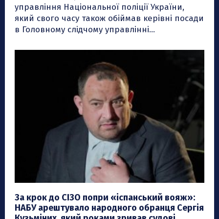
управління Національної поліції України,
який свого часу також обіймав керівні посади
в Головному слідчому управлінні...
За крок до СІЗО попри «іспанський вояж»:
НАБУ арештувало народного обранця Сергія
Кузьміних, який роками зривав судові