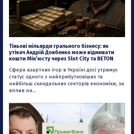
Тіньові мільярди грального бізнесу: як
утікач Андрій Довбенко може відмивати
кошти Мін’юсту через Slot City та BETON
Сфера азартних ігор в Україні досі утримує
статус одного з найприбутковіших та
найбільш скандальних секторів економіки, за
вплив на...