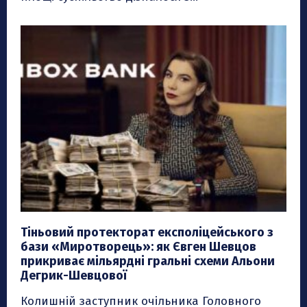
Тіньовий протекторат експоліцейського з
бази «Миротворець»: як Євген Шевцов
прикриває мільярдні гральні схеми Альони
Дегрик-Шевцової
Колишній заступник очільника Головного