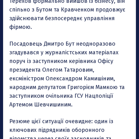
Терехов формально вийшов із бізнесу, він
спільно з Бутом та Кравченком продовжує
здійснювати безпосереднє управління
фірмою.
Посадовець Дмитро Бут неодноразово
згадувався у журналістських матеріалах
поруч із заступником керівника Офісу
президента Олегом Татаровим,
ексміністром Олександром Камишіним,
народним депутатом Григорієм Мамкою та
заступником очільника ГСУ Нацполіції
Артемом Шевчишиним.
Резюме цієї ситуації очевидне: один із
ключових підрядників оборонного
відомства через своїх засновників та