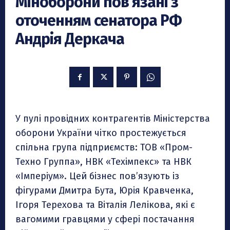
Міноборони пов’язані з
оточенням сенатора РФ
Андрія Деркача
У пулі провідних контрагентів Міністерства
оборони України чітко простежується
спільна група підприємств: ТОВ «Пром-
Техно Группа», НВК «Техімпекс» та НВК
«Імперіум». Цей бізнес пов’язують із
фігурами Дмитра Бута, Юрія Кравченка,
Ігоря Терехова та Віталія Лелікова, які є
вагомими гравцями у сфері постачання