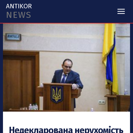
ANTIKOR
NEWS
Недекларована нерухомість