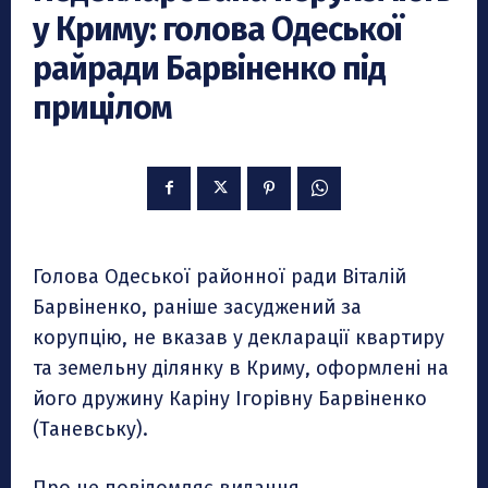
у Криму: голова Одеської
райради Барвіненко під
прицілом
Голова Одеської районної ради Віталій
Барвіненко, раніше засуджений за
корупцію, не вказав у декларації квартиру
та земельну ділянку в Криму, оформлені на
його дружину Каріну Ігорівну Барвіненко
(Таневську).
Про це повідомляє видання