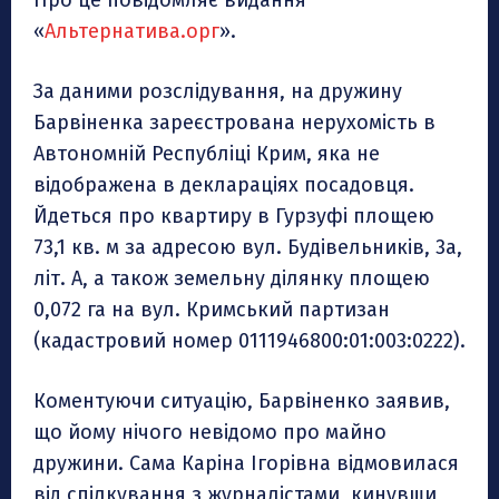
«
Альтернатива.орг
».
За даними розслідування, на дружину
Барвіненка зареєстрована нерухомість в
Автономній Республіці Крим, яка не
відображена в деклараціях посадовця.
Йдеться про квартиру в Гурзуфі площею
73,1 кв. м за адресою вул. Будівельників, 3а,
літ. А, а також земельну ділянку площею
0,072 га на вул. Кримський партизан
(кадастровий номер 0111946800:01:003:0222).
Коментуючи ситуацію, Барвіненко заявив,
що йому нічого невідомо про майно
дружини. Сама Каріна Ігорівна відмовилася
від спілкування з журналістами, кинувши