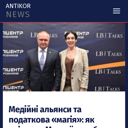
ANTIKOR
NEWS
Медійні альянси та
податкова «магія»: як