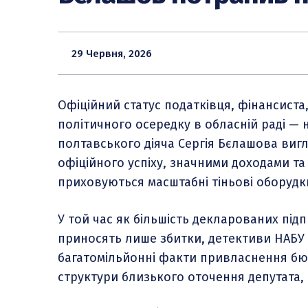
29 Червня, 2026
Офіційний статус податківця, фінансиста
політичного осередку в обласній раді —
полтавського діяча Сергія Бєлашова виг
офіційного успіху, значними доходами та
приховуються масштабні тіньові оборудк
У той час як більшість декларованих пі
приносять лише збитки, детективи НАБУ
багатомільйонні факти привласнення бюдж
структури близького оточення депутата,