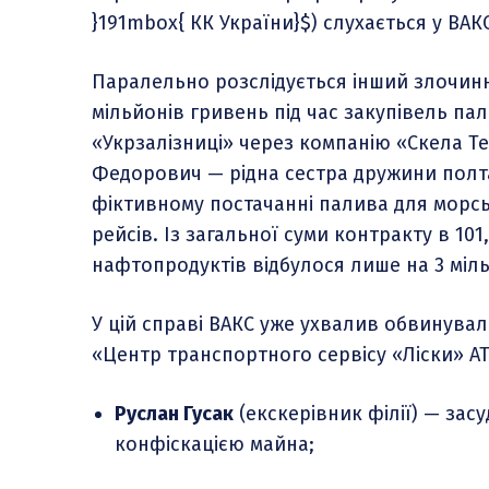
}191mbox{ КК України}$
) слухається у ВАК
Паралельно розслідується інший злочинн
мільйонів гривень під час закупівель па
«Укрзалізниці» через компанію «Скела Те
Федорович — рідна сестра дружини полтав
фіктивному постачанні палива для морсь
рейсів. Із загальної суми контракту в 1
нафтопродуктів відбулося лише на 3 міл
У цій справі ВАКС уже ухвалив обвинувал
«Центр транспортного сервісу «Ліски» АТ
Руслан Гусак
(екскерівник філії) — зас
конфіскацією майна;