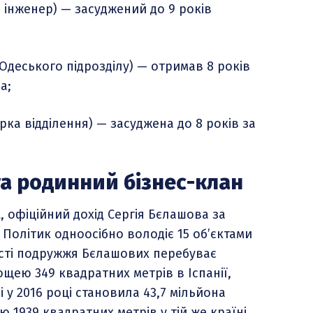
інженер) — засуджений до 9 років
Одеського підрозділу) — отримав 8 років
а;
ка відділення) — засуджена до 8 років за
та родинний бізнес-клан
 офіційний дохід Сергія Бєлашова за
 Політик одноосібно володіє 15 об’єктами
ності подружжя Бєлашових перебуває
ею 349 квадратних метрів в Іспанії,
 у 2016 році становила 43,7 мільйона
 1939 квадратних метрів у тій же країні.