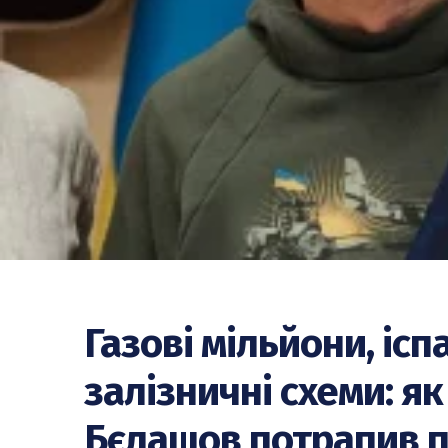
Газові мільйони, ісп
залізничні схеми: як
Бєлашов потрапив п