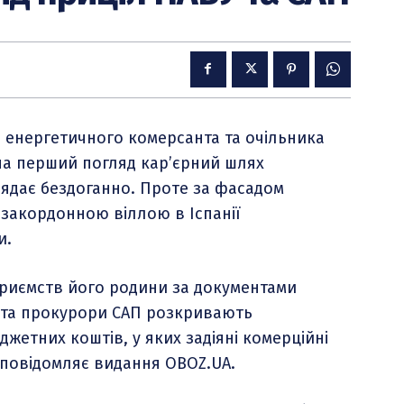
, енергетичного комерсанта та очільника
 на перший погляд кар’єрний шлях
лядає бездоганно. Проте за фасадом
 закордонною віллою в Іспанії
и.
дприємств його родини за документами
 та прокурори САП розкривають
етних коштів, у яких задіяні комерційні
 повідомляє видання OBOZ.UA.