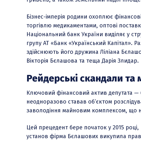
Бізнес-імперія родини охоплює фінансові
торгівлю медикаментами, оптові поставки
Національний банк України виділяє у стр
групу АТ «Банк «Український Капітал». Р
здійснюють його дружина Ліліана Бєлашо
Вікторія Бєлашова та теща Дарія Злидар.
Рейдерські скандали та м
Ключовий фінансовий актив депутата — 
неодноразово ставав об’єктом розслідув
заволодіння майновим комплексом, що н
Цей прецедент бере початок у 2015 році, 
установ фірма Бєлашових викупила права