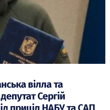
анська вілла та
 депутат Сергій
ід приціл НАБУ та САП