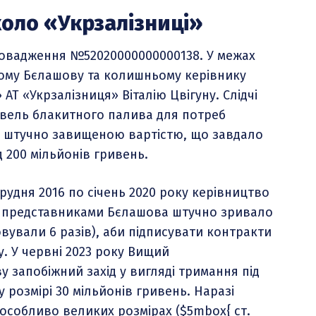
коло «Укрзалізниці»
овадження №52020000000000138. У межах
мому Бєлашову та колишньому керівнику
АТ «Укрзалізниця» Віталію Цвігуну. Слідчі
івель блакитного палива для потреб
а штучно завищеною вартістю, що завдало
д 200 мільйонів гривень.
рудня 2016 по січень 2020 року керівництво
і з представниками Бєлашова штучно зривало
овували 6 разів), аби підписувати контракти
. У червні 2023 року Вищий
 запобіжний захід у вигляді тримання під
 розмірі 30 мільйонів гривень. Наразі
 особливо великих розмірах (
$5mbox{ ст.