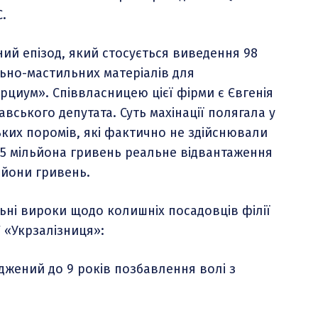
С.
ий епізод, який стосується виведення 98
льно-мастильних матеріалів для
рциум». Співвласницею цієї фірми є Євгенія
ського депутата. Суть махінації полягала у
ких поромів, які фактично не здійснювали
01,5 мільйона гривень реальне відвантаження
ьйони гривень.
ьні вироки щодо колишніх посадовців філії
 «Укрзалізниця»:
уджений до 9 років позбавлення волі з