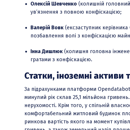
Олексій Шевченко
(колишній головний 
ув’язнення з повною конфіскацією;
Валерій Вовк
(ексзаступник керівника 
позбавлення волі з конфіскацією майн
Інна Дишлюк
(колишня головна інженер
гратами з конфіскацією.
Статки, іноземні активи 
За підрахунками платформи Оpendatabot,
минулий рік склав 25,1 мільйона гривень.
нерухомості. Крім того, у спільній влас
комфортабельний житловий будинок площ
ринкова вартість якого на момент купівлі
гривень, а також земельний наділ площею