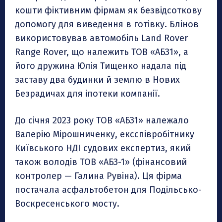
кошти фіктивним фірмам як безвідсоткову
допомогу для виведення в готівку. Блінов
використовував автомобіль Land Rover
Range Rover, що належить ТОВ «АБЗ1», а
його дружина Юлія Тищенко надала під
заставу два будинки й землю в Нових
Безрадичах для іпотеки компанії.
До січня 2023 року ТОВ «АБЗ1» належало
Валерію Мірошниченку, ексспівробітнику
Київського НДІ судових експертиз, який
також володів ТОВ «АБЗ-1» (фінансовий
контролер — Галина Рувіна). Ця фірма
постачала асфальтобетон для Подільсько-
Воскресенського мосту.