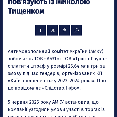
пов’язують із Миколою
Тищенком
Антимонопольний комітет України (АМКУ)
зобов’язав ТОВ «АБЗ1» і ТОВ «Трініті-Групп»
сплатити штраф у розмірі 25,64 млн грн за
змову під час тендерів, організованих КП
«Київтеплоенерго» у 2023–2024 роках. Про
це повідомляє «Слідство.Інфо».
5 червня 2025 року АМКУ встановив, що
компанії узгодили умови участі в торгах із
очікуваною вартістю понад 50 млн грн,